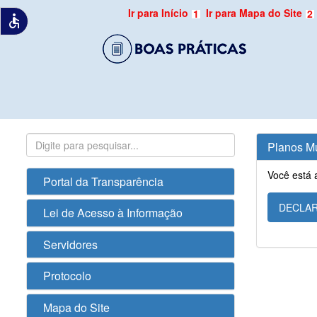
Ir para Início
Ir para Mapa do Site
1
2
accessible
Planos M
Você está 
Portal da Transparência
DECLAR
Lei de Acesso à Informação
Servidores
Protocolo
Mapa do Site