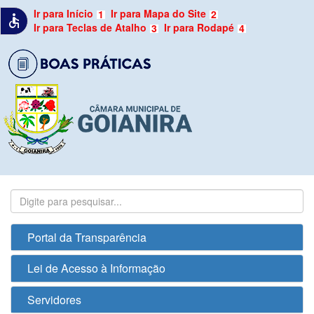
Ir para Início
Ir para Mapa do Site
1
2
accessible
Ir para Teclas de Atalho
Ir para Rodapé
3
4
Portal da Transparência
Lei de Acesso à Informação
Servidores